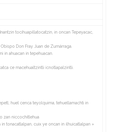
antzin tocihuapillatocatzin, in oncan Tepeyacac,
can Obispo Don Fray Juan de Zumárraga.
ani in ahuacan in tepehuacan.
atca ce macehualtzintli icnotlapalzintli.
epetl, huel cenca teyolquima, tehuellamachti in
zo zan niccochitlehua
n tonacatlalpan, cuix ye oncan in ilhuicatlalpan »