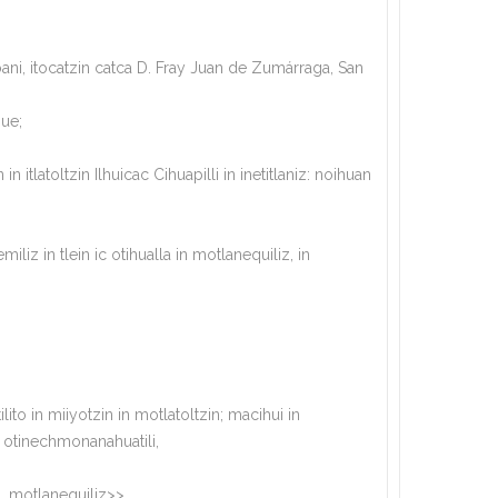
oani, itocatzin catca D. Fray Juan de Zumárraga, San
hue;
tlatoltzin Ilhuicac Cihuapilli in inetitlaniz: noihuan
liz in tlein ic otihualla in motlanequiliz, in
to in miiyotzin in motlatoltzin; macihui in
uh otinechmonanahuatili,
z, motlanequiliz>>.