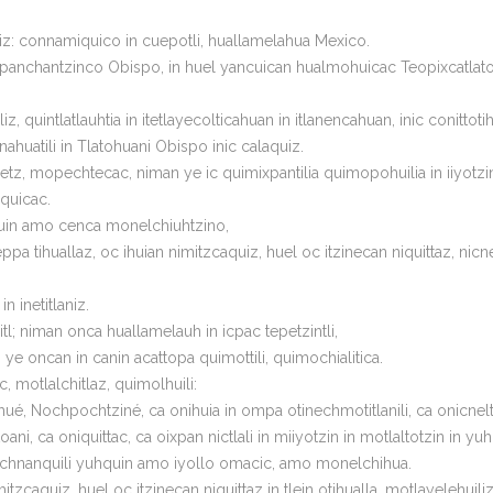
laniz: connamiquico in cuepotli, huallamelahua Mexico.
 itecpanchantzinco Obispo, in huel yancuican hualmohuicac Teopixcatlat
, quintlatlauhtia in itetlayecolticahuan in itlanencahuan, inic conittoti
ahuatili in Tlatohuani Obispo inic calaquiz.
 mopechtecac, niman ye ic quimixpantilia quimopohuilia in iiyotzin in i
oquicac.
uhquin amo cenca monelchiuhtzino,
a tihuallaz, oc ihuian nimitzcaquiz, huel oc itzinecan niquittaz, nicnemi
n inetitlaniz.
l; niman onca huallamelauh in icpac tepetzintli,
an ye oncan in canin acattopa quimottili, quimochialitica.
, motlalchitlaz, quimolhuili:
é, Nochpochtziné, ca onihuia in ompa otinechmotitlanili, ca onicneltili
oani, ca oniquittac, ca oixpan nictlali in miiyotzin in motlaltotzin in y
nechnanquili yuhquin amo iyollo omacic, amo monelchihua.
tzcaquiz, huel oc itzinecan niquittaz in tlein otihualla, motlayelehuili