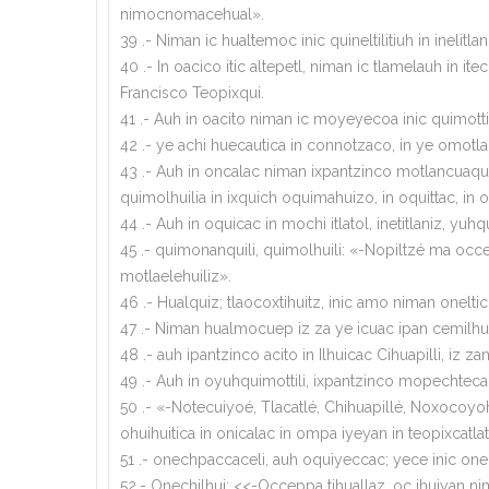
nimocnomacehual».
39 .- Niman ic hualtemoc inic quineltilitiuh in inelit
40 .- In oacico itic altepetl, niman ic tlamelauh in
Francisco Teopixqui.
41 .- Auh in oacito niman ic moyeyecoa inic quimottiliz
42 .- ye achi huecautica in connotzaco, in ye omotlan
43 .- Auh in oncalac niman ixpantzinco motlancuaquetz,
quimolhuilia in ixquich oquimahuizo, in oquittac, in 
44 .- Auh in oquicac in mochi itlatol, inetitlaniz, y
45 .- quimonanquili, quimolhuili: «-Nopiltzé ma occepp
motlaelehuiliz».
46 .- Hualquiz; tlaocoxtihuitz, inic amo niman oneltic i
47 .- Niman hualmocuep iz za ye icuac ipan cemilhuit
48 .- auh ipantzinco acito in Ilhuicac Cihuapilli, iz z
49 .- Auh in oyuhquimottili, ixpantzinco mopechtecac
50 .- «-Notecuiyoé, Tlacatlé, Chihuapillé, Noxocoyohu
ohuihuitica in onicalac in ompa iyeyan in teopixcatlat
51 .- onechpaccaceli, auh oquiyeccac; yece inic o
52.- Onechilhui: <<-Occeppa tihuallaz, oc ihuiyan nimi