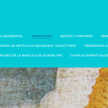
N SACERDOTAL
APARICIONES
SANTOS Y MÁRTIRES
PER
TIENDA DE ARTÍCULOS RELIGIOSOS "COLECTURÍA"
PEREGRINOS 
MUSEO DE LA BASÍLICA DE GUADALUPE
CHARLAS ESPIRITUALE