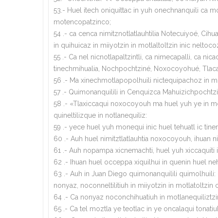
53.- Huel itech oniquittac in yuh onechnanquili ca 
motencopatzinco;
54 .- ca cenca nimitznotlatlauhtilia Notecuiyoé, Cihua
in quihuicaz in miiyotzin in motlaltoltzin inic neltoco
55 .- Ca nel nicnotlapaltzintli, ca nimecapalli, ca n
tinechmihualia, Nochpochtziné, Noxocoyohué, Tlacat
56 .- Ma xinechmotlapopolhuili nictequipachoz in mix
57 .- Quimonanquilili in Cenquizca Mahuizichpochtzin
58 .- «Tlaxiccaqui noxocoyouh ma huel yuh ye in moyol
quineltilizque in notlanequiliz:
59 .- yece huel yuh monequi inic huel tehuatl ic tinem
60 .- Auh huel nimitztlatlauhtia noxocoyouh, ihuan ni
61 .- Auh nopampa xicnemachti, huel yuh xiccaquiti in n
62 .- Ihuan huel occeppa xiquilhui in quenin huel neh
63 .- Auh in Juan Diego quimonanquilili quimolhuil
nonyaz, noconneltilitiuh in miiyotzin in motlatoltzi
64 .- Ca nonyaz noconchihuatiuh in motlanequiliztz
65 .- Ca tel moztla ye teotlac in ye oncalaqui tonatiu