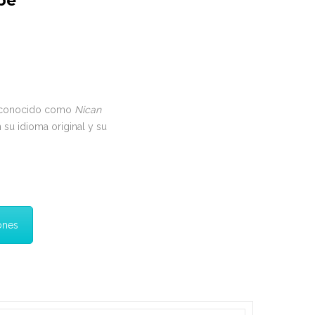
pe
to conocido como
Nican
 su idioma original y su
ones