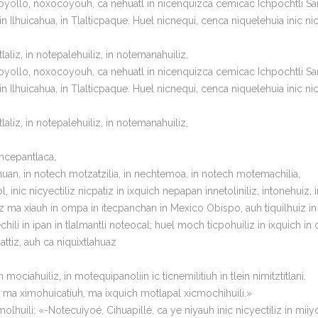
yollo, noxocoyouh, ca nehuatl in nicenquizca cemicac Ichpochtli Sancta
 Ilhuicahua, in Tlalticpaque. Huel nicnequi, cenca niquelehuia inic n
laliz, in notepalehuiliz, in notemanahuiliz,
yollo, noxocoyouh, ca nehuatl in nicenquizca cemicac Ichpochtli Sancta
 Ilhuicahua, in Tlalticpaque. Huel nicnequi, cenca niquelehuia inic n
laliz, in notepalehuiliz, in notemanahuiliz,
 ancepantlaca,
huan, in notech motzatzilia, in nechtemoa, in notech motemachilia,
, inic nicyectiliz nicpatiz in ixquich nepapan innetoliniliz, intonehuiz, 
aliz ma xiauh in ompa in itecpanchan in Mexico Obispo, auh tiquilhuiz in 
li in ipan in tlalmantli noteocal; huel moch ticpohuiliz in ixquich in ot
ttiz, auh ca niquixtlahuaz
ciahuiliz, in motequipanoliin ic ticnemilitiuh in tlein nimitztitlani.
l; ma ximohuicatiuh, ma ixquich motlapal xicmochihuili.»
uili: «-Notecuiyoé, Cihuapillé, ca ye niyauh inic nicyectiliz in miiyot