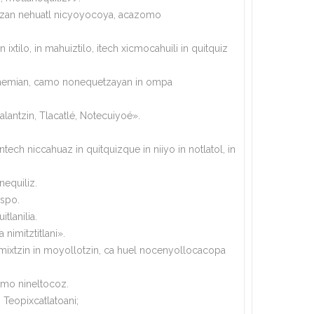
zo zan nehuatl nicyoyocoya, acazomo
ixtilo, in mahuiztilo, itech xicmocahuili in quitquiz
o nonenemian, camo nonequetzayan in ompa
lantzin, Tlacatlé, Notecuiyoé».
tech niccahuaz in quitquizque in niiyo in notlatol, in
nequiliz.
ispo.
tlanilia.
nimitztitlani».
 mixtzin in moyollotzin, ca huel nocenyollocacopa
omo nineltocoz.
n Teopixcatlatoani;