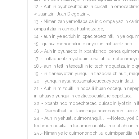
12 .- Auh in oyuhceuhtiquiz in cuicatl, in omocactimo
«-Juantzin, Juan Diegotzin».
13 .- Niman zan yemotlapaloa inic ompa yaz in canin 
ompa itztia in campa hualnotzaloc,
14 .- auh in ye acitiuh in icpac tepetzintli, in ye oqu
15.- quihualmonochili inic onyaz in inahuactzinco.
16 .- Auh in oyuhacito in ixpantzinco, cenca quimoma
17 .- in itlaquentzin yuhquin tonatiuh ic motonameyot
18 .- auh in tetl in texcalli in ic itech moquetza, inic 
19 .- in itlanexyotzin yuhqui in tlazochalchihuitl, maqui
20 .- yuhquin ayauhcozamalocuecueyoca in tlalli.
21 .- Auh in mizquitl, in nopalli ihuan occequin nepap
in iahuayo yuhqui in cozticteocuitatl ic pepetlaca.
22 .- Ixpantzinco mopechtecac, quicac in iyotzin in it
23 .- Quimolhuili: «-Tlaxiccaqui noxocoyouh Juantzi
24 .- Auh in yehuatl quimonanquilili: «-Notecuiyoé 
techmomaquilia, in techmomachtilia in ixiptlahuan in 
25 .- Niman ye ic quimononochilia, quimixpantilia in i