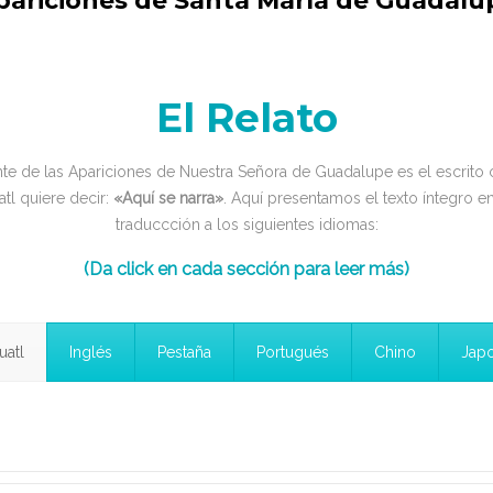
pariciones de Santa María de Guadalu
El Relato
nte de las Apariciones de Nuestra Señora de Guadalupe es el escri
tl quiere decir:
«Aquí se narra»
. Aquí presentamos el texto íntegro en
traduccción a los siguientes idiomas:
(Da click en cada sección para leer más)
uatl
Inglés
Pestaña
Portugués
Chino
Jap