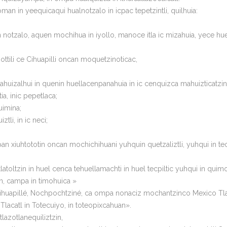
man in yeequicaqui hualnotzalo in icpac tepetzintli, quilhuia:
notzalo, aquen mochihua in iyollo, manoce itla ic mizahuia, yece huel 
imottili ce Cihuapilli oncan moquetzinoticac,
huizalhui in quenin huellacenpanahuia in ic cenquizca mahuizticatzint
ia, inic pepetlaca;
quimina;
ztli, in ic neci;
an xiuhtototin oncan mochichihuani yuhquin quetzaliztli, yuhqui in teoxi
latoltzin in huel cenca tehuellamachti in huel tecpiltic yuhqui in quimo
n, campa in timohuica »
Cihuapillé, Nochpochtziné, ca ompa nonaciz mochantzinco Mexico Tlat
Tlacatl in Totecuiyo, in toteopixcahuan».
tlazotlanequiliztzin,