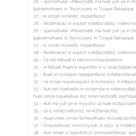
26 .- quimolhuilia: «Maxicmatti, ma huel yuh ye in mo
Ipalnemohuani, in Teyocoyani, in Tloque Nahuaque, in
27 .- in oncan nicnextiz, nicpantlazaz.
28 .- Nictemacaz in ixquich notetlazotlaliz, noteicnoit
26 .- quimolhuilia: «Maxicmatti, ma huel yuh ye in mo
Ipalnemohuani, in Teyocoyani, in Tloque Nahuaque, in
27 .- in oncan nicnextiz, nicpantlazaz.
28 .- Nictemacaz in ixquich notetlazotlaliz, noteicnoit
29 .- Ca nel nehuatl in namoicnohuacanantzin,
30 .- in tehuatl ihuan in ixquichtin in ic nican tlalpan
31 .- ihuan in occequin nepapantlaca, notetlazotlaca
32 .- ca oncan niquincaquiliz in inchoquiz, in intlaocol
33 .- Auh inic huelneltiz in nicnemilia in noteicnoitt
huel cenca niquelehuia inic nican nechcalti, nechquechi
34 .- Auh ma yuh ye in moyollo ca huel nictlazocama
35 .- ca ic nimitzcuiltonoz, nimitztlamachtiz,
36 .- ihuan miec oncan ticmacehuaic niccuepcayotiin mo
37 .- Ocayeoticcac, noxocoyouh, in niiyo, in notlato
38 .- Auh niman ic ixpantzinco onmopechtecac, quimolh