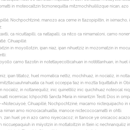
momatti in moteocaltzin ticmonequiltia mitzmochihuililizque nican, a
pillé, Nochpochtziné, manozo aca ceme in tlazopipiltin, in iximacho, in 
z.
icacaxtli, ca nicuitlapilli, ca natlapalli, ca nitco ca nimamaloni, cam
lé. Cihuapillé.
tzin in moyollotzin, ipan niaz, ipan nihuetziz in mozomatzin in mocua
tli:
lo camo tlazotin in notetlayecolticahuan in notititlanhuan, in huel in
iz, ipan titlatoz, huel momatica neltiz, mochihuaz, in nocializ, in notla
mitztlacuauhnahuatia ca huel occeppa tiaz in moztla tiquittatiuh in Ob
ocializ, in notlanequiliz, inic quineltiliz inic quichihuaz noteocal niqui
uatl nicemicac Ichpochtli Sancta María in niinantzin Teotl Dios in ompa 
i: -«Notecuiyoé, Cihuapillé, Nochpochtziné, macamo nictequipacho in
n ca niman amo nicnocacahualtia, manoce nictecococamatti in ohtli.
in, zan huel ye in azo camo niyeccacoz; in tlanoce ye onicacoc acaz
h niccuepaquiuh in miiyotzin in motlatoltzin in tlein ic nechnanquiliz i