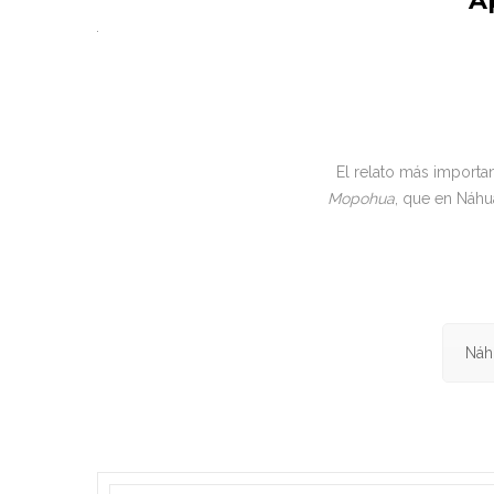
A
.
El relato más importa
Mopohua
, que en Náhua
Náh