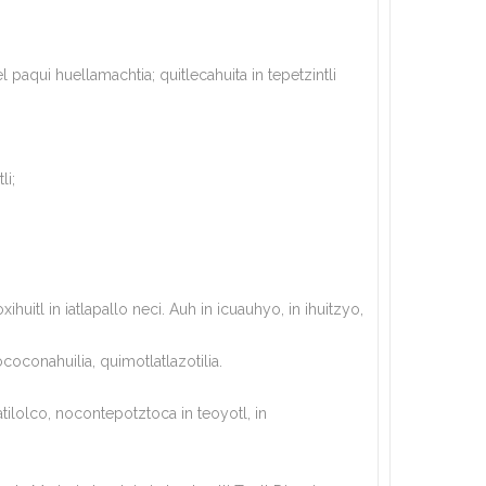
paqui huellamachtia; quitlecahuita in tepetzintli
li;
huitl in iatlapallo neci. Auh in icuauhyo, in ihuitzyo,
coconahuilia, quimotlatlazotilia.
ilolco, nocontepotztoca in teoyotl, in