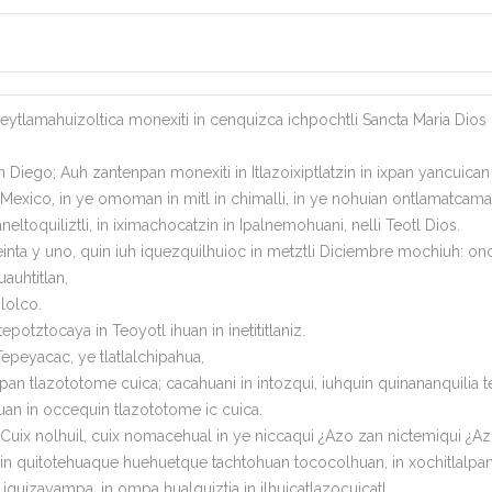
lamahuizoltica monexiti in cenquizca ichpochtli Sancta Maria Dios In
an Diego; Auh zantenpan monexiti in Itlazoixiptlatzin in ixpan yancui
etl Mexico, in ye omoman in mitl in chimalli, in ye nohuian ontlamatcam
neltoquiliztli, in iximachocatzin in Ipalnemohuani, nelli Teotl Dios.
 treinta y uno, quin iuh iquezquilhuioc in metztli Diciembre mochiuh: onc
auhtitlan,
lolco.
potztocaya in Teoyotl ihuan in inetititlaniz.
 Tepeyacac, ye tlatlalchipahua,
apan tlazototome cuica; cacahuani in intozqui, iuhquin quinananquilia t
ihuan in occequin tlazototome ic cuica.
Cuix nolhuil, cuix nomacehual in ye niccaqui ¿Azo zan nictemiqui ¿A
n in quitotehuaque huehuetque tachtohuan tococolhuan, in xochitlalpan i
h iquizayampa, in ompa hualquiztia in ilhuicatlazocuicatl.