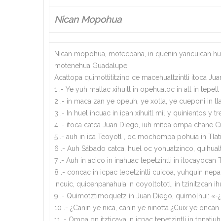
Nican Mopohua
Nican mopohua, motecpana, in quenin yancuican hueyt
motenehua Guadalupe.
Acattopa quimottititzino ce macehualtzintli itoca Ju
1 .- Ye yuh matlac xihuitl in opehualoc in atl in tep
2 .- in maca zan ye opeuh, ye xotla, ye cueponi in tla
3 .- In huel ihcuac in ipan xihuitl mil y quinientos y
4 .- itoca catca Juan Diego, iuh mitoa ompa chane Cu
5 .- auh in ica Teoyotl , oc mochompa pohuia in Tlati
6 .- Auh Sábado catca, huel oc yohuatzinco, quihualte
7 .- Auh in acico in inahuac tepetzintli in itocayocan
8 .- concac in icpac tepetzintli cuicoa, yuhquin nep
incuic, quicenpanahuia in coyoltototl, in tzinitzcan 
9 .- Quimotztimoquetz in Juan Diego, quimolhui: «-¿
10 .- ¿Canin ye nica, canin ye ninotta ¿Cuix ye onca
11 .- Ompa on itzticaya in icpac tepetzintli in tonatiu