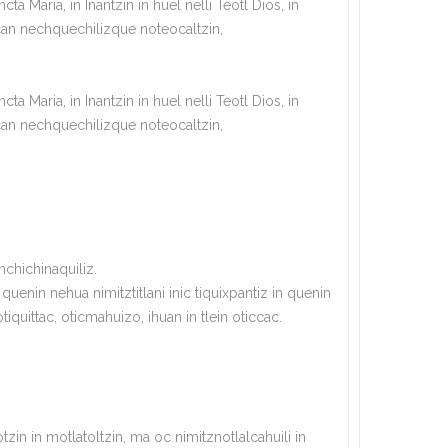
 Maria, in Inantzin in huel nelli Teotl Dios, in
ican nechquechilizque noteocaltzin,
 Maria, in Inantzin in huel nelli Teotl Dios, in
ican nechquechilizque noteocaltzin,
inchichinaquiliz.
quenin nehua nimitztitlani inic tiquixpantiz in quenin
iquittac, oticmahuizo, ihuan in tlein oticcac.
zin in motlatoltzin, ma oc nimitznotlalcahuili in