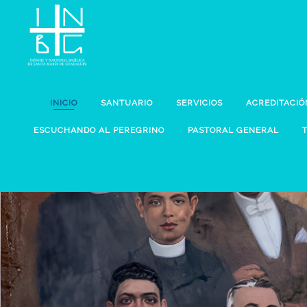
Basílica
Basílica
de
de
INICIO
SANTUARIO
SERVICIOS
ACREDITACIÓ
ESCUCHANDO AL PEREGRINO
PASTORAL GENERAL
Santa
Santa
María
María