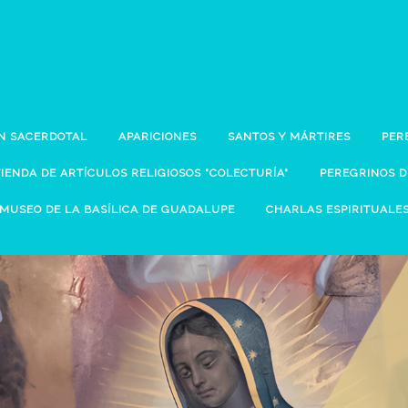
N SACERDOTAL
APARICIONES
SANTOS Y MÁRTIRES
PER
TIENDA DE ARTÍCULOS RELIGIOSOS "COLECTURÍA"
PEREGRINOS 
MUSEO DE LA BASÍLICA DE GUADALUPE
CHARLAS ESPIRITUALE