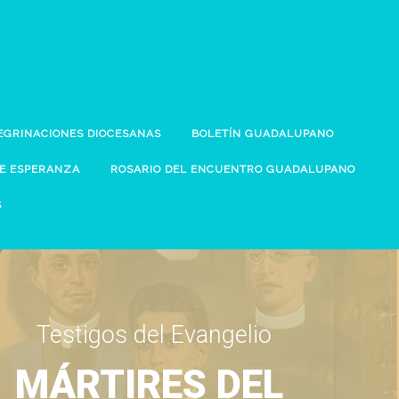
EGRINACIONES DIOCESANAS
BOLETÍN GUADALUPANO
DE ESPERANZA
ROSARIO DEL ENCUENTRO GUADALUPANO
S
Testigos del Evangelio
MÁRTIRES DEL