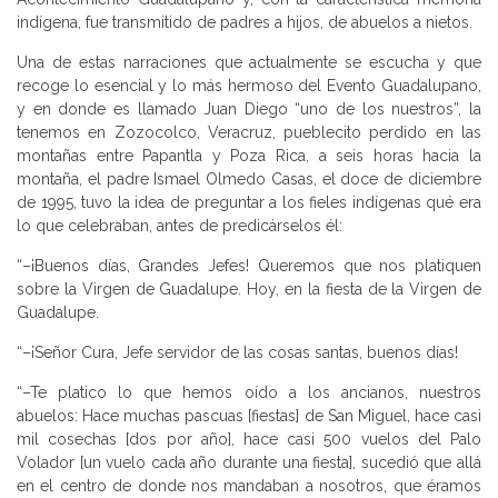
indígena, fue transmitido de padres a hijos, de abuelos a nietos.
Una de estas narraciones que actualmente se escucha y que
recoge lo esencial y lo más hermoso del Evento Guadalupano,
y en donde es llamado Juan Diego “uno de los nuestros”, la
tenemos en Zozocolco, Veracruz, pueblecito perdido en las
montañas entre Papantla y Poza Rica, a seis horas hacia la
montaña, el padre Ismael Olmedo Casas, el doce de diciembre
de 1995, tuvo la idea de preguntar a los fieles indígenas qué era
lo que celebraban, antes de predicárselos él:
“–¡Buenos días, Grandes Jefes! Queremos que nos platiquen
sobre la Virgen de Guadalupe. Hoy, en la fiesta de la Virgen de
Guadalupe.
“–¡Señor Cura, Jefe servidor de las cosas santas, buenos días!
“–Te platico lo que hemos oído a los ancianos, nuestros
abuelos: Hace muchas pascuas [fiestas] de San Miguel, hace casi
mil cosechas [dos por año], hace casi 500 vuelos del Palo
Volador [un vuelo cada año durante una fiesta], sucedió que allá
en el centro de donde nos mandaban a nosotros, que éramos