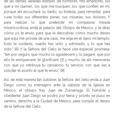
de las demás variadas estirpes de hombres, mis amadores, los
que a mí clamen, los que me busquen, los que confíen en mí,
porque ahí escucharé su llanto, su tristeza, para remediar, para
curar todas sus diferentes penas, sus miserias, sus dolores. Y
para realizar lo que pretende mi compasiva mirada
misericordiosa, anda al palacio del Obispo de México, y le dirás
cómo yo te envío, para que le descubras cómo mucho deseo
que aquí me provea de una casa, me erija en el llano mi templo;
todo le contarás, cuanto has visto y admirado, y lo que has
oído.” [6] Y la Señora del Cielo le hace una especial promesa:
“ten por seguro que mucho lo agradeceré y lo pagaré, que por
ello te enriqueceré, te glorificaré; [7] y mucho de allí merecerás
con que yo retribuya tu cansancio, tu servicio con que vas a
solicitar el asunto al que te envío.” [8]
Así, de esta manera tan sublime, la Señora del cielo envía a Juan
Diego como su mensajero ante la cabeza de la Iglesia en
México, el obispo fray Juan de Zumárraga. El humilde y
obediente Juan Diego se postró por tierra y pronto se puso en
camino, derecho a la Ciudad de México, para cumplir el deseo
de la Señora del Cielo.