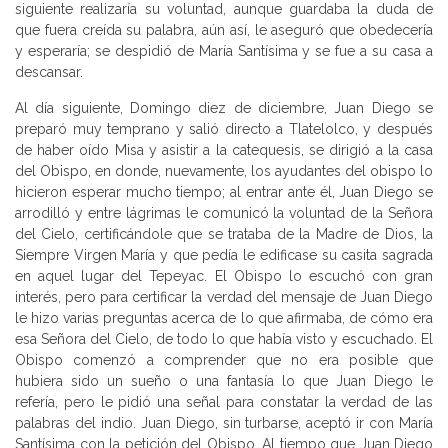
siguiente realizaría su voluntad, aunque guardaba la duda de
que fuera creída su palabra, aún así, le aseguró que obedecería
y esperaría; se despidió de María Santísima y se fue a su casa a
descansar.
Al día siguiente, Domingo diez de diciembre, Juan Diego se
preparó muy temprano y salió directo a Tlatelolco, y después
de haber oído Misa y asistir a la catequesis, se dirigió a la casa
del Obispo, en donde, nuevamente, los ayudantes del obispo lo
hicieron esperar mucho tiempo; al entrar ante él, Juan Diego se
arrodilló y entre lágrimas le comunicó la voluntad de la Señora
del Cielo, certificándole que se trataba de la Madre de Dios, la
Siempre Virgen María y que pedía le edificase su casita sagrada
en aquel lugar del Tepeyac. El Obispo lo escuchó con gran
interés, pero para certificar la verdad del mensaje de Juan Diego
le hizo varias preguntas acerca de lo que afirmaba, de cómo era
esa Señora del Cielo, de todo lo que había visto y escuchado. El
Obispo comenzó a comprender que no era posible que
hubiera sido un sueño o una fantasía lo que Juan Diego le
refería, pero le pidió una señal para constatar la verdad de las
palabras del indio. Juan Diego, sin turbarse, aceptó ir con María
Santísima con la petición del Obispo. Al tiempo que Juan Diego