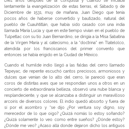
Diez años después de la conquista y cuando se iniciaba
lentamente la evangelización de estas tierras, el Sábado 9 de
Diciembre de 1531, muy de mañana, Juan Diego que tenía
pocos años de haberse convertido y bautizado, natural del
pueblo de Cuauhtitlán, que había sido casado con una india
llamada María Lucía y que en este tiempo vivían en el pueblo de
Tulpetlac con su tío Juan Bernardino, se dirigía a la Misa Sabatina
de la Virgen María y al catecismo, a la “doctrina” en Tlatelolco,
atendida por los franciscanos del primer convento que
entonces se había erigido en la Ciudad de México.
Cuando el humilde indio llegó a las faldas del cerro llamado
Tepeyac, de repente escuchó cantos preciosos, armoniosos y
dulces que venían de lo alto del cerro, le pareció que eran
coros de distintas aves que se respondían unos a otros en un
concierto de extraordinaria belleza, observó una nube blanca y
resplandeciente, y que se alcanzaba a distinguir un maravilloso
arcoiris de diversos colores. El indio quedó absorto y fuera de
sí por el asombro y “se dijo ¿Por ventura soy digno, soy
merecedor de lo que oigo? ¿Quizá nomás lo estoy soñando?
¿Quizá solamente lo veo como entre sueños? ¿Dónde estoy?
¿Dónde me veo? ¿Acaso allá donde dejaron dicho los antiguos