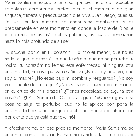
María Santísima escuchó la disculpa del indio con apacible
semblante; comprendía, perfectamente, el momento de gran
angustia, tristeza y preocupación que vivía Juan Diego, pues su
tío, un ser tan querido, se encontraba moribundo; y es
precisamente en este momento en donde la Madre de Dios le
dirige unas de las más bellas palabras, las cuales penetraron
hasta lo más profundo de su ser:
“«Escucha, ponlo en tu corazón, Hijo mío el menor, que no es
nada lo que te espantó, lo que te afligió; que no se perturbe tu
rostro, tu corazón; no temas esta enfermedad ni ninguna otra
enfermedad, ni cosa punzante aflictiva. ¿No estoy aquí yo, que
soy tu madre? ¿No estás bajo mi sombra y resguardo? ¿No soy
yo la fuente de tu alegría? ¿No estás en el hueco de mi manto,
en el cruce de mis brazos? ¿Tienes necesidad de alguna otra
cosa?»” [15] Y la Señora del Cielo le aseguró: “«Que ninguna otra
cosa te aflija, te perturbe; que no te apriete con pena la
enfermedad de tu tío, porque de ella no morirá por ahora. Ten
por cierto que ya está bueno».” [16]
Y efectivamente, en ese preciso momento, María Santísima se
encontró con el tío Juan Bernardino dándole la salud, de esto