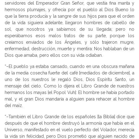
servidores del Emperador Gran Señor, que vestía fina manta y
hermosos plumajes, y ofrecía por el pueblo al Dios Bueno lo
que la tierra producía y la sangre de sus hijos para que el orden
de la vida siguiera adelante, llegaron hombres de cabello de
sol, que nosotros ya sabíamos de su llegada; pero no
esperábamos esos malos tratos de su parte, porque los
creíamos enviados de los Ángeles, y sólo trajeron mugre,
enfermedad, destrucción, muerte y mentira: Nos hablaban de un
Dios que amaba, pero ellos con su vida odiaban.
“–El pueblo ya estaba cansado, cuando en una obscura mañana
de la media cosecha fuerte del café [mediados de diciembre], a
uno de los nuestros le regaló Dios, Dios Espíritu Santo, un
mensaje del cielo. Como lo dijera el Libro Grande de nuestros
hermanos los mayas [el Popol Vuh]: El hombre se había portado
mal, y el gran Dios mandaría a alguien para rehacer al hombre
del maíz.
“–También el Libro Grande de los españoles [la Biblia] dice que
después de que el hombre destruyó la armonía que había en el
Universo, manifestado en el vuelo perfecto del Volador, merecía
la vida sin felicidad, pero Dios prometió que alguien nacido de