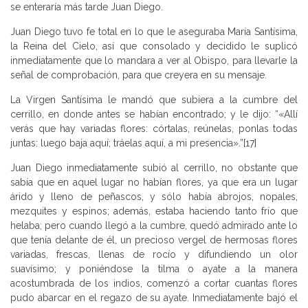
se enteraría más tarde Juan Diego.
Juan Diego tuvo fe total en lo que le aseguraba María Santísima,
la Reina del Cielo, así que consolado y decidido le suplicó
inmediatamente que lo mandara a ver al Obispo, para llevarle la
señal de comprobación, para que creyera en su mensaje.
La Virgen Santísima le mandó que subiera a la cumbre del
cerrillo, en donde antes se habían encontrado; y le dijo: “«Allí
verás que hay variadas flores: córtalas, reúnelas, ponlas todas
juntas: luego baja aquí; tráelas aquí, a mi presencia».”[17]
Juan Diego inmediatamente subió al cerrillo, no obstante que
sabía que en aquel lugar no habían flores, ya que era un lugar
árido y lleno de peñascos, y sólo había abrojos, nopales,
mezquites y espinos; además, estaba haciendo tanto frío que
helaba; pero cuando llegó a la cumbre, quedó admirado ante lo
que tenía delante de él, un precioso vergel de hermosas flores
variadas, frescas, llenas de rocío y difundiendo un olor
suavísimo; y poniéndose la tilma o ayate a la manera
acostumbrada de los indios, comenzó a cortar cuantas flores
pudo abarcar en el regazo de su ayate. Inmediatamente bajó el