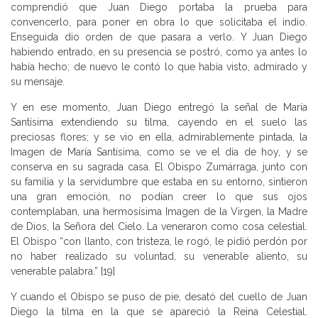
comprendió que Juan Diego portaba la prueba para
convencerlo, para poner en obra lo que solicitaba el indio.
Enseguida dio orden de que pasara a verlo. Y Juan Diego
habiendo entrado, en su presencia se postró, como ya antes lo
había hecho; de nuevo le contó lo que había visto, admirado y
su mensaje.
Y en ese momento, Juan Diego entregó la señal de María
Santísima extendiendo su tilma, cayendo en el suelo las
preciosas flores; y se vio en ella, admirablemente pintada, la
Imagen de María Santísima, como se ve el día de hoy, y se
conserva en su sagrada casa. El Obispo Zumárraga, junto con
su familia y la servidumbre que estaba en su entorno, sintieron
una gran emoción, no podían creer lo que sus ojos
contemplaban, una hermosísima Imagen de la Virgen, la Madre
de Dios, la Señora del Cielo. La veneraron como cosa celestial.
El Obispo “con llanto, con tristeza, le rogó, le pidió perdón por
no haber realizado su voluntad, su venerable aliento, su
venerable palabra.” [19]
Y cuando el Obispo se puso de pie, desató del cuello de Juan
Diego la tilma en la que se apareció la Reina Celestial.