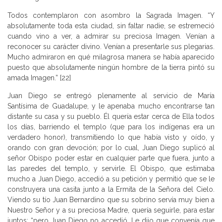
Todos contemplaron con asombro la Sagrada Imagen. “Y
absolutamente toda esta ciudad, sin faltar nadie, se estremeció
cuando vino a ver, a admirar su preciosa Imagen. Venían a
reconocer su carácter divino. Venían a presentarle sus plegarias.
Mucho admiraron en qué milagrosa manera se había aparecido
puesto que absolutamente ningún hombre de la tierra pintó su
amada Imagen.” [22]
Juan Diego se entregó plenamente al servicio de María
Santísima de Guadalupe, y le apenaba mucho encontrarse tan
distante su casa y su pueblo. Él quería estar cerca de Ella todos
los días, barriendo el templo (que para los indígenas era un
verdadero honor), transmitiendo lo que había visto y oído, y
orando con gran devoción; por lo cual, Juan Diego suplicó al
señor Obispo poder estar en cualquier parte que fuera, junto a
las paredes del templo, y servirle. El Obispo, que estimaba
mucho a Juan Diego, accedió a su petición y permitió que se le
construyera una casita junto a la Ermita de la Señora del Cielo.
Viendo su tío Juan Bernardino que su sobrino servía muy bien a
Nuestro Señor y a su preciosa Madre, quería seguirle, para estar
juntos; “pero Juan Diego no accedió. Le dijo que convenía que