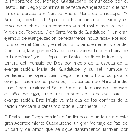
la importancia del Mensaje Guadalupano comunicado por el
Beato Juan Diego y confirma la perfecta evangelización que nos
ha sido donada por Nuestra Madre, María de Guadalupe; “Y
América, –declara el Papa– que históricamente ha sido y es
crisol de pueblos, ha reconocido «en el rostro mestizo de la
Virgen del Tepeyac, […] en Santa María de Guadalupe, […] un gran
ejemplo de evangelización perfectamente inculturada». Por eso,
no sólo en el Centro y en el Sur, sino también en el Norte del
Continente, la Virgen de Guadalupe es venerada como Reina de
toda América.” [26] El Papa Juan Pablo II reafirma la fuerza y la
ternura del mensaje de Dios por medio de la estrella de la
evangelización, María de Guadalupe, y su fiel, humilde y
verdadero mensajero Juan Diego; momento histórico para la
evangelización de los pueblos, “La aparición de María al indio
Juan Diego –reafirma el Santo Padre– en la colina del Tepeyac,
el año de 1531, tuvo una repercusión decisiva para la
evangelización. Este influjo va más allá de los confines de la
nación mexicana, alcanzando todo el Continente.” [27]
El Beato Juan Diego continúa difundiendo al mundo entero este
gran Acontecimiento Guadalupano, un gran Mensaje de Paz, de
Unidad y de Amor que se sigue transmitiendo también por