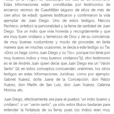
Estas Informaciones están constituidas por testimonios de
ancianos vecinos de Cuauhtitlán (alguno de ellos de más de
cien años de edad); quienes testificaron y confirmaron la vida
ejemplar de Juan Diego. Uno de estos testigos, Marcos
Pacheco, sintetizó la personalidad y la fama de santidad de Juan
Diego: “Era un indio que vivía honesta y recogidamente y que
era muy buen cristiano y temeroso de Dios y de su conciencia,
de muy buenas costumbres y modo de proceder, en tanta
manera que, en muchas ocasiones, le decía a este testigo su Tía:
«Dios os haga como Juan Diego y su Tío», porque los tenía por
muy buenos indios y muy buenos cristianos”[1]; otro testimonio
es el de Andrés Juan quien decía que Juan Diego era un “Varón
Santo” [2]; en estos conceptos concuerdan, unánimes, los otros
testigos en estas Informaciones Jurídicas, como por ejemplo:
Gabriel Xuárez, doña Juana de la Concepción, don Pablo
Xuárez, don Martín de San Luis, don Juan Xuárez, Catarina
Mónica, etc.
Juan Diego, efectivamente, era para el pueblo “un indio bueno y
cristiano”, o un “varón santo”; ya sólo estos títulos bastarían para
entender la fortaleza de su fama; pues los indios eran muy