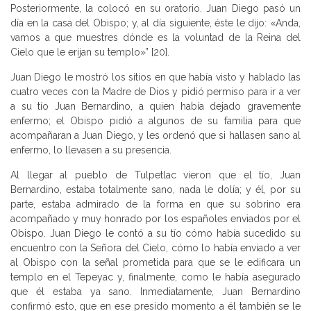
Posteriormente, la colocó en su oratorio. Juan Diego pasó un
día en la casa del Obispo; y, al día siguiente, éste le dijo: «Anda,
vamos a que muestres dónde es la voluntad de la Reina del
Cielo que le erijan su templo»” [20].
Juan Diego le mostró los sitios en que había visto y hablado las
cuatro veces con la Madre de Dios y pidió permiso para ir a ver
a su tío Juan Bernardino, a quien había dejado gravemente
enfermo; el Obispo pidió a algunos de su familia para que
acompañaran a Juan Diego, y les ordenó que si hallasen sano al
enfermo, lo llevasen a su presencia.
Al llegar al pueblo de Tulpetlac vieron que el tío, Juan
Bernardino, estaba totalmente sano, nada le dolía; y él, por su
parte, estaba admirado de la forma en que su sobrino era
acompañado y muy honrado por los españoles enviados por el
Obispo. Juan Diego le contó a su tío cómo había sucedido su
encuentro con la Señora del Cielo, cómo lo había enviado a ver
al Obispo con la señal prometida para que se le edificara un
templo en el Tepeyac y, finalmente, como le había asegurado
que él estaba ya sano. Inmediatamente, Juan Bernardino
confirmó esto, que en ese presido momento a él también se le