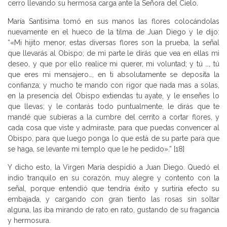
cerro llevando su hermosa carga ante la Señora del Cielo.
María Santísima tomó en sus manos las flores colocándolas
nuevamente en el hueco de la tilma de Juan Diego y le dijo:
“«Mi hijito menor, estas diversas flores son la prueba, la señal
que llevarás al Obispo; de mi parte le dirás que vea en ellas mi
deseo, y que por ello realice mi querer, mi voluntad; y tú …, tú
que eres mi mensajero…, en ti absolutamente se deposita la
confianza; y mucho te mando con rigor que nada mas a solas,
en la presencia del Obispo extiendas tu ayate, y le enseñes lo
que llevas; y le contarás todo puntualmente, le dirás que te
mandé que subieras a la cumbre del cerrito a cortar flores, y
cada cosa que viste y admiraste, para que puedas convencer al
Obispo, para que luego ponga lo que está de su parte para que
se haga, se levante mi templo que le he pedido».” [18]
Y dicho esto, la Virgen María despidió a Juan Diego. Quedó el
indio tranquilo en su corazón, muy alegre y contento con la
señal, porque entendió que tendría éxito y surtiría efecto su
embajada, y cargando con gran tiento las rosas sin soltar
alguna, las iba mirando de rato en rato, gustando de su fragancia
y hermosura.