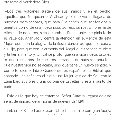
presente al verdadero Dios.
“–Los tres volcanes surgen de sus manos y en el pecho,
aquellos que flanquean el Anáhuac y el que vio la llegada de
nuestros dominadores, que para Ella tienen que ser tenidos y
tenerlos como de una nueva raza, por eso su rostro no es ni de
ellos ni de nosotros, sino de ambos. En su túnica se pinta todo
el Valle del Anáhuac y centra la atención en el vientre de esta
Mujer, que, con la alegría de la fiesta, danza, porque nos dará a
su Hijo, para que con la armonía del Ángel que sostiene el cielo
y la tierra [manto y túnica] se prolongue una vida nueva. Esto es
lo que recibimos de nuestros ancianos, de nuestros abuelos,
que nuestra vida no se acaba, sino que tiene un nuevo sentido, y
como lo dice el Libro Grande de los españoles [la Biblia], que
apareció una señal en el cielo, una Mujer vestida de Sol, con la
Luna bajo sus pies y una corona de Estrellas, y está a punto de
parir.
“–Esto es lo que hoy celebramos, Señor Cura: la llegada de esta
señal de unidad, de armonía, de nueva vida.” [25]
También el Santo Padre, Juan Pablo II, transmite con gran fuerza