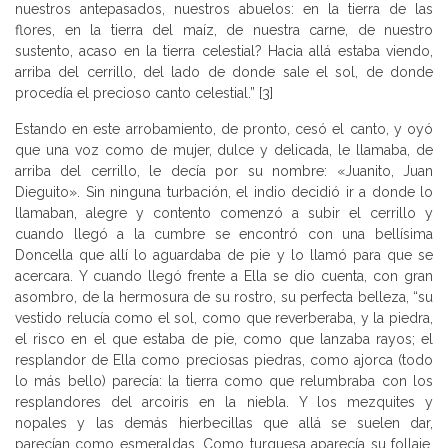
nuestros antepasados, nuestros abuelos: en la tierra de las
flores, en la tierra del maíz, de nuestra carne, de nuestro
sustento, acaso en la tierra celestial? Hacia allá estaba viendo,
arriba del cerrillo, del lado de donde sale el sol, de donde
procedía el precioso canto celestial.” [3]
Estando en este arrobamiento, de pronto, cesó el canto, y oyó
que una voz como de mujer, dulce y delicada, le llamaba, de
arriba del cerrillo, le decía por su nombre: «Juanito, Juan
Dieguito». Sin ninguna turbación, el indio decidió ir a donde lo
llamaban, alegre y contento comenzó a subir el cerrillo y
cuando llegó a la cumbre se encontró con una bellísima
Doncella que allí lo aguardaba de pie y lo llamó para que se
acercara. Y cuando llegó frente a Ella se dio cuenta, con gran
asombro, de la hermosura de su rostro, su perfecta belleza, “su
vestido relucía como el sol, como que reverberaba, y la piedra,
el risco en el que estaba de pie, como que lanzaba rayos; el
resplandor de Ella como preciosas piedras, como ajorca (todo
lo más bello) parecía: la tierra como que relumbraba con los
resplandores del arcoiris en la niebla. Y los mezquites y
nopales y las demás hierbecillas que allá se suelen dar,
parecían como esmeraldas. Como turquesa aparecía su follaje.