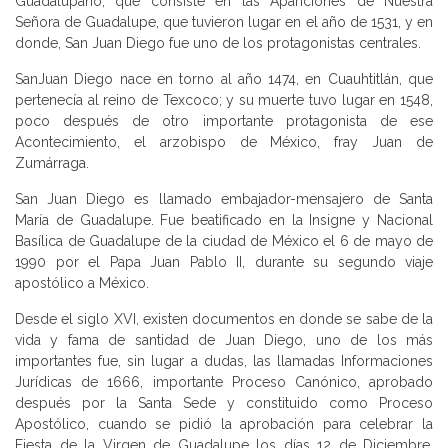
Guadalupano, que consiste en las Apariciones de Nuestra
Señora de Guadalupe, que tuvieron lugar en el año de 1531, y en
donde, San Juan Diego fue uno de los protagonistas centrales.
SanJuan Diego nace en torno al año 1474, en Cuauhtitlán, que
pertenecía al reino de Texcoco; y su muerte tuvo lugar en 1548,
poco después de otro importante protagonista de ese
Acontecimiento, el arzobispo de México, fray Juan de
Zumárraga.
San Juan Diego es llamado embajador-mensajero de Santa
María de Guadalupe. Fue beatificado en la Insigne y Nacional
Basílica de Guadalupe de la ciudad de México el 6 de mayo de
1990 por el Papa Juan Pablo II, durante su segundo viaje
apostólico a México.
Desde el siglo XVI, existen documentos en donde se sabe de la
vida y fama de santidad de Juan Diego, uno de los más
importantes fue, sin lugar a dudas, las llamadas Informaciones
Jurídicas de 1666, importante Proceso Canónico, aprobado
después por la Santa Sede y constituido como Proceso
Apostólico, cuando se pidió la aprobación para celebrar la
Fiesta de la Virgen de Guadalupe los días 12 de Diciembre.