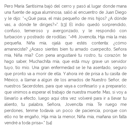
Pero María Santísima bajó del cerro y pasó al lugar donde mana
una fuente de agua aluminosa, salió al encuentro de Juan Diego
y le dijo: “«¿Qué pasa, el más pequeño de mis hijos? ¿A dónde
vas, a dónde te diriges?»”. [13] El indio quedó sorprendido,
confuso, temeroso y avergonzado, y le respondió con
turbación y postrado de rodillas: “«Mi Jovencita, Hija mía la más
pequeña, Niña mía, ojalá que estés contenta: ¿cómo
amaneciste? ¿Acaso sientes bien tu amado cuerpecito, Señora
mía, Niña mía? Con pena angustiaré tu rostro, tu corazón: te
hago saber, Muchachita mía, que está muy grave un servidor
tuyo, tío mío. Una gran enfermedad se le ha asentado, seguro
que pronto va a morir de ella. Y ahora iré de prisa a tu casita de
México, a llamar a algún de los amados de Nuestro Señor, de
nuestros Sacerdotes, para que vaya a confesarlo y a prepararlo;
que vinimos a esperar el trabajo de nuestra muerte. Mas, si voy a
llevarlo a efecto, luego aquí otra vez volveré para ir a llevar tu
aliento, tu palabra, Señora, Jovencita mía. Te ruego me
perdones, tenme todavía un poco de paciencia, porque con
ello no te engaño, Hija mía la menor, Niña mía, mañana sin falta
vendré a toda prisa».” [14]