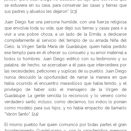
se estuviera en su casa, para conservar las casas y tierras que
sus padres y abuelos les dejaron”. [23]
Juan Diego fue una persona humilde, con una fuerza religiosa
que envolvía toda su vida; que dejó sus tierras y casas para ir a
vivir a una pobre choza, a un lado de la Ermita; a dedicarse
completamente al servicio del templo de su amada Niña del
Cielo, la Virgen Santa María de Guadalupe, quien había pedido
ese templo para en él ofrecer su consuelo y su amor maternal a
todos lo hombres. Juan Diego edificó con su testimonio y su
palabra; de hecho, se acercaban a él para que intercediera por
las necesidades, peticiones y súplicas de su pueblo. Juan Diego
nunca descuidó la oportunidad de narrar la manera en que
había ocurrido el encuentro maravilloso que había tenido, y el
privilegio de haber sido el mensajero de la Virgen de
Guadalupe. La gente sencilla lo reconoció y lo veneró como
verdadero santo; incluso, como decíamos, los indios lo ponían
como modelo para sus hijos, y no había empacho de llamarlo
“Varón Santo”. [24]
El mismo pueblo fue quien comunicó por todas partes el gran
Acontecimiento Guadalupano y, con la característica memoria