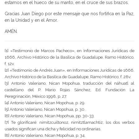
estamos en el hueco de su manto, en el cruce de sus brazos.
Gracias Juan Diego por este mensaje que nos fortifica en la Paz,
en la Unidad y en el Amor.
AMÉN.
[1] «Testimonio de Marcos Pacheco», en Informaciones Jurídicas de
1666, Archivo Histórico de la Basílica de Guadalupe, Ramo Histórico,
f. 12v.
[2] «Testimonio de Andrés Juan», en Informaciones Jurídicas de 1666,
Archivo Histórico de la Basílica de Guadalupe, Ramo Histórico, f. 28v.
[3] Antonio Valeriano, Nican Mopohua, traducción del náhuatl al
castellano del P. Mario Rojas Sánchez, Ed. Fundación La
Peregrinación, México 1998, p. 27.
[4] Antonio Valeriano, Nican Mopohua, p. 29.
[5] Antonio Valeriano, Nican Mopohua, p. 30.
[6] Antonio Valeriano, Nican Mopohua, pp. 30-33.
[7] Te glorificaré: nimitzcuiltonoz, nimitztlamachtiz; los dos verbos
usados significan una dicha y felicidad no ordinarias.
[8] Antonio Valeriano, Nican Mopohua, p. 34.