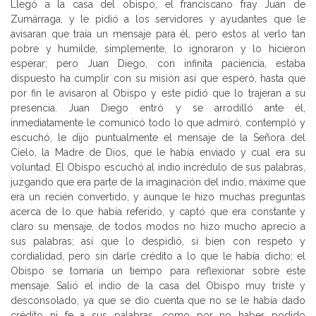
Llegó a la casa del obispo, el franciscano fray Juan de
Zumárraga, y le pidió a los servidores y ayudantes que le
avisaran que traía un mensaje para él, pero estos al verlo tan
pobre y humilde, simplemente, lo ignoraron y lo hicieron
esperar; pero Juan Diego, con infinita paciencia, estaba
dispuesto ha cumplir con su misión así que esperó, hasta que
por fin le avisaron al Obispo y este pidió que lo trajeran a su
presencia. Juan Diego entró y se arrodilló ante él,
inmediatamente le comunicó todo lo que admiró, contempló y
escuchó, le dijo puntualmente el mensaje de la Señora del
Cielo, la Madre de Dios, que le había enviado y cual era su
voluntad. El Obispo escuchó al indio incrédulo de sus palabras,
juzgando que era parte de la imaginación del indio, máxime que
era un recién convertido, y aunque le hizo muchas preguntas
acerca de lo que había referido, y captó que era constante y
claro su mensaje, de todos modos no hizo mucho aprecio a
sus palabras; así que lo despidió, si bien con respeto y
cordialidad, pero sin darle crédito a lo que le había dicho; el
Obispo se tomaría un tiempo para reflexionar sobre este
mensaje. Salió el indio de la casa del Obispo muy triste y
desconsolado, ya que se dio cuenta que no se le había dado
crédito ni fe a sus palabras, como por no haber podido