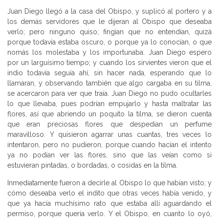
Juan Diego llegó a la casa del Obispo, y suplicó al portero y a
los demás servidores que le dijeran al Obispo que deseaba
verlo; pero ninguno quiso; fingían que no entendían, quizá
porque todavía estaba oscuro, o porque ya lo conocían, o que
nomás los molestaba y los importunaba. Juan Diego espero
por un larguísimo tiempo; y cuando los sirvientes vieron que el
indio todavía seguía ahí, sin hacer nada, esperando que lo
llamaran, y observando también que algo cargaba en su tilma,
se acercaron para ver que traía. Juan Diego no pudo ocultarles
lo que llevaba, pues podrían empujarlo y hasta maltratar las
flores, así que abriendo un poquito la tilma, se dieron cuenta
que eran preciosas flores que despedían un perfume
maravilloso. Y quisieron agarrar unas cuantas, tres veces lo
intentaron, pero no pudieron, porque cuando hacían el intento
ya no podían ver las flores, sino que las veían como si
estuvieran pintadas, o bordadas, o cosidas en la tilma.
Inmediatamente fueron a decirle al Obispo lo que habían visto; y
cómo deseaba verlo el indito que otras veces había venido, y
que ya hacía muchísimo rato que estaba allí aguardando el
permiso, porque quería verlo. Y el Obispo, en cuanto lo oyó,