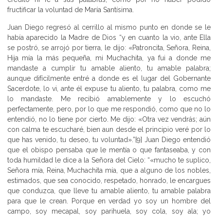
fructificar la voluntad de María Santísima.
Juan Diego regresó al cerrillo al mismo punto en donde se le
había aparecido la Madre de Dios “y en cuanto la vio, ante Ella
se postró, se arrojó por tierra, le dijo: «Patroncita, Señora, Reina,
Hija mía la más pequeña, mi Muchachita, ya fui a donde me
mandaste a cumplir tu amable aliento, tu amable palabra;
aunque difícilmente entré a donde es el lugar del Gobernante
Sacerdote, lo vi, ante él expuse tu aliento, tu palabra, como me
lo mandaste. Me recibió amablemente y lo escuchó
perfectamente, pero, por lo que me respondió, como que no lo
entendió, no lo tiene por cierto. Me dijo: «Otra vez vendrás; aún
con calma te escucharé, bien aun desde el principio veré por lo
que has venido, tu deseo, tu voluntad».”[9] Juan Diego entendió
que el obispo pensaba que le mentía o que fantaseaba, y con
toda humildad le dice a la Señora del Cielo: “«mucho te suplico,
Señora mía, Reina, Muchachita mía, que a alguno de los nobles,
estimados, que sea conocido, respetado, honrado, le encargues
que conduzca, que lleve tu amable aliento, tu amable palabra
para que le crean. Porque en verdad yo soy un hombre del
campo, soy mecapal, soy parihuela, soy cola, soy ala; yo