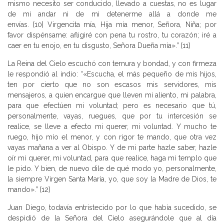
mismo necesito ser conducido, llevado a cuestas, no es lugar
de mi andar ni de mi detenerme allá a donde me
envías. [10] Virgencita mía, Hija mía menor, Señora, Niña; por
favor dispénsame: afligiré con pena tu rostro, tu corazón; iré a
caer en tu enojo, en tu disgusto, Señora Dueña mía».” [11]
La Reina del Cielo escuchó con ternura y bondad, y con firmeza
le respondió al indio: “«Escucha, el más pequeño de mis hijos,
ten por cierto que no son escasos mis servidores, mis
mensajeros, a quien encargue que lleven mi aliento, mi palabra,
para que efectúen mi voluntad; pero es necesario que tú,
personalmente, vayas, ruegues, que por tu intercesión se
realice, se lleve a efecto mi querer, mi voluntad. Y mucho te
ruego, hijo mío el menor, y con rigor te mando, que otra vez
vayas mañana a ver al Obispo. Y de mi parte hazle saber, hazle
oír mi querer, mi voluntad, para que realice, haga mi templo que
le pido. Y bien, de nuevo dile de qué modo yo, personalmente,
la siempre Virgen Santa María, yo, que soy la Madre de Dios, te
mando».” [12]
Juan Diego, todavía entristecido por lo que había sucedido, se
despidió de la Señora del Cielo asegurándole que al día