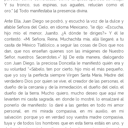
Y su tronco, sus espinas, sus aguates, relucían como el
oro.” [4] Todo manifestaba la presencia divina.
Ante Ella, Juan Diego se postró, y escuchó la voz de la dulce y
afable Señora del Cielo, en idioma Mexicano, “le dijo: «Escucha,
hijo mío el menor, Juanito. ¿A dónde te diriges?» Y él le
contestó: «Mi Señora, Reina, Muchachita mía, allá llegaré, a tu
casita de México Tlatilolco, a seguir las cosas de Dios que nos
dan, que nos enseñan quienes son las imágenes de Nuestro
Señor, nuestros Sacerdotes.»” [5] De esta manera, dialogando
con Juan Diego, la preciosa Doncella le manifiestó quién era y
su voluntad “«Sábelo, ten por cierto, hijo mío el más pequeño,
que yo soy la perfecta siempre Virgen Santa María, Madre del
verdadero Dios por quien se vive, el creador de las personas, el
dueño de la cercanía y de la inmediación, el dueño del cielo, el
dueño de la tierra. Mucho quiero, mucho deseo que aquí me
levanten mi casita sagrada, en donde lo mostré, lo ensalzaré al
ponerlo de manifiesto: lo daré a las gentes en todo mi amor
personal, en mi mirada compasiva, en mi auxilio, en mi
salvación: porque yo en verdad soy vuestra madre compasiva,
tuya y de todos los hombres que en esta tierra estáis en uno, y