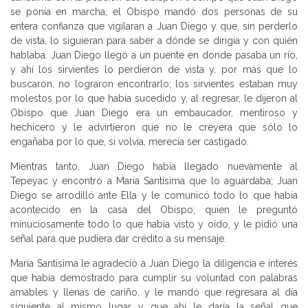
se ponía en marcha, el Obispo mandó dos personas de su
entera confianza que vigilaran a Juan Diego y que, sin perderlo
de vista, lo siguieran para saber a dónde se dirigía y con quién
hablaba. Juan Diego llegó a un puente en donde pasaba un río,
y ahí los sirvientes lo perdieron de vista y, por más que lo
buscaron, no lograron encontrarlo; los sirvientes estaban muy
molestos por lo que había sucedido y, al regresar, le dijeron al
Obispo que Juan Diego era un embaucador, mentiroso y
hechicero y le advirtieron que no le creyera que sólo lo
engañaba por lo que, si volvía, merecía ser castigado.
Mientras tanto, Juan Diego había llegado nuevamente al
Tepeyac y encontró a María Santísima que lo aguardaba; Juan
Diego se arrodilló ante Ella y le comunicó todo lo que había
acontecido en la casa del Obispo; quien le preguntó
minuciosamente todo lo que había visto y oído, y le pidió una
señal para que pudiera dar crédito a su mensaje.
María Santísima le agradeció a Juan Diego la diligencia e interés
que había demostrado para cumplir su voluntad con palabras
amables y llenas de cariño, y le mandó que regresara al día
siguiente al mismo lugar y que ahí le daría la señal que