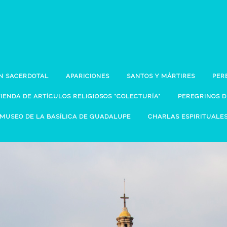
N SACERDOTAL
APARICIONES
SANTOS Y MÁRTIRES
PER
TIENDA DE ARTÍCULOS RELIGIOSOS "COLECTURÍA"
PEREGRINOS 
MUSEO DE LA BASÍLICA DE GUADALUPE
CHARLAS ESPIRITUALE