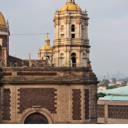
HOME
/
HORARIOS